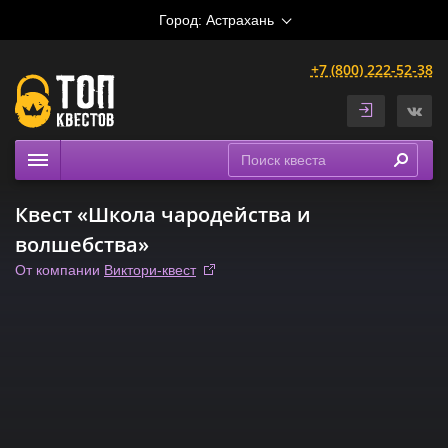
Город:
Астрахань
+7 (800) 222-52-38
Квесты
Квест «Школа чародейства и
Расписание
волшебства»
Рейтинги
От компании
Виктори-квест
На карте