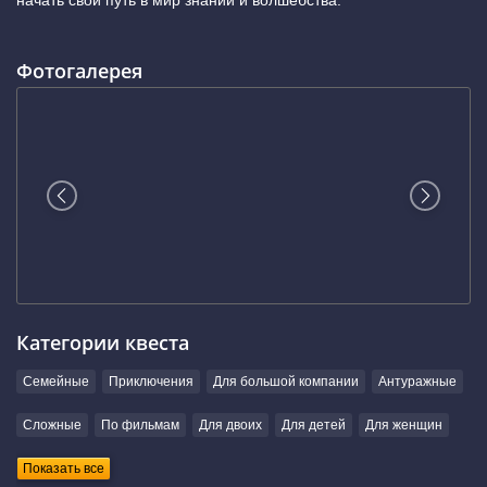
начать свой путь в мир знаний и волшебства.
Фотогалерея
Категории квеста
Семейные
Приключения
Для большой компании
Антуражные
Сложные
По фильмам
Для двоих
Для детей
Для женщин
Показать все