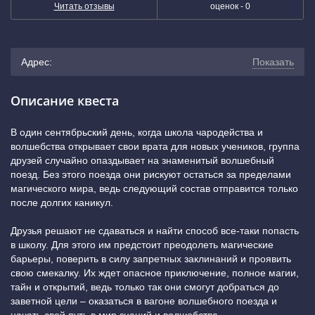
Читать отзывы
оценок -
0
Адрес:
Показать
г. Астрахань, Рыбинская улица, 21А (остановка
Описание квеста
«Мегасвет». Вход с задней стороны здания)
(показать на
В один сентябрьский день, когда школа чародейства и
волшебства открывает свои врата для новых учеников, группа
карте)
друзей случайно опаздывает на знаменитый волшебный
поезд. Без этого поезда они рискуют остаться за пределами
+7 (800) 222-52-38
магического мира, ведь следующий состав отправится только
после долгих каникул.
Друзья решают не сдаваться и найти способ все-таки попасть
в школу. Для этого им предстоит преодолеть магические
барьеры, поверить в силу запретных заклинаний и проявить
свою смекалку. Их ждет опасное приключение, полное магии,
тайн и открытий, ведь только так они смогут добраться до
заветной цели – оказаться в вагоне волшебного поезда и