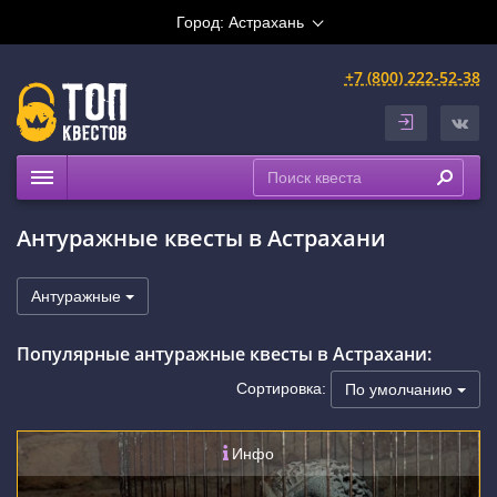
Город:
Астрахань
+7 (800) 222-52-38
Квесты
Антуражные квесты в Астрахани
Расписание
Рейтинги
Антуражные
На карте
Популярные антуражные квесты в Астрахани:
Сортировка:
По умолчанию
Инфо