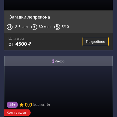
Загадки лепрекона
2-6
чел.
60
мин.
5
/10
Цена игры
Подробнее
от 4500 ₽
Инфо
0.0
14+
(оценок - 0)
Квест закрыт