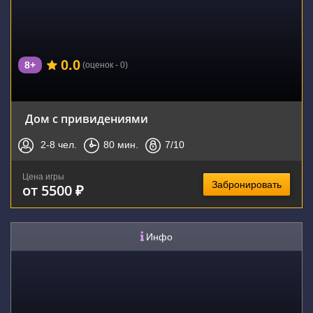
0.0
8+
(оценок - 0)
Дом с привидениями
2-8
чел.
80
мин.
7
/10
Цена игры
Забронировать
от 5500 ₽
Инфо