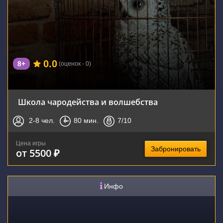
0.0
8+
(оценок - 0)
Школа чародейства и волшебства
2-8
чел.
80
мин.
7
/10
Цена игры
Забронировать
от 5500 ₽
Инфо